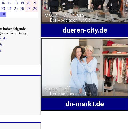
16
17
18
19
20
21
23
24
25
26
27
28
30
te haben folgende
lieder Geburtstag:
er-dn
ty
a