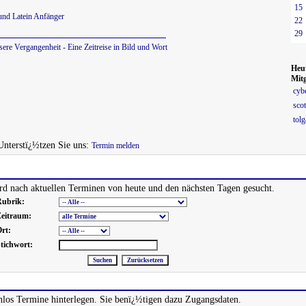
15
und Latein Anfänger
22
29
sere Vergangenheit - Eine Zeitreise in Bild und Wort
Heu
Mitg
cyb
scot
tolg
 Unterstï¿½tzen Sie uns:
Termin melden
d nach aktuellen Terminen von heute und den nächsten Tagen gesucht.
ubrik:
eitraum:
rt:
tichwort:
los Termine hinterlegen. Sie benï¿½tigen dazu Zugangsdaten.