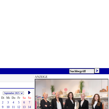
ANZEIGE
Di
Mi
Do
Fr
Sa
So
2
3
4
5
6
7
9
10
11
12
13
14