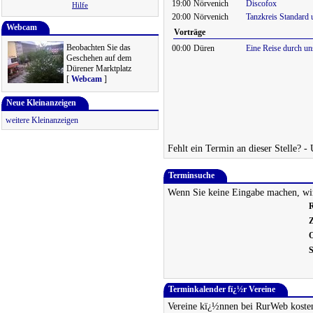
19:00
Nörvenich
Discofox
Hilfe
20:00
Nörvenich
Tanzkreis Standard 
Webcam
Vorträge
Beobachten Sie das
00:00
Düren
Eine Reise durch un
Geschehen auf dem
Dürener Marktplatz
[
Webcam
]
Neue Kleinanzeigen
weitere Kleinanzeigen
Fehlt ein Termin an dieser Stelle? -
Terminsuche
Wenn Sie keine Eingabe machen, wir
R
Z
O
S
Terminkalender fï¿½r Vereine
Vereine kï¿½nnen bei RurWeb kosten