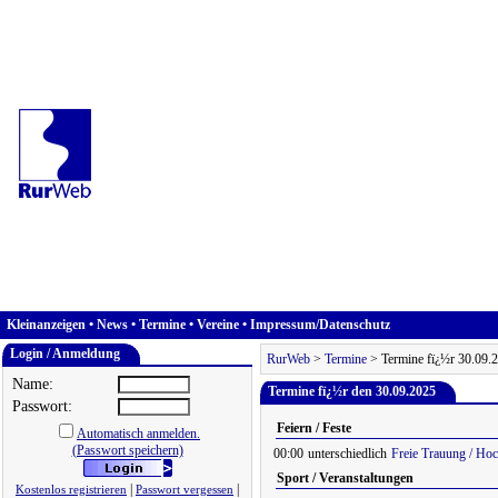
Kleinanzeigen
•
News
•
Termine
•
Vereine
•
Impressum/Datenschutz
Login / Anmeldung
RurWeb
>
Termine
> Termine fï¿½r 30.09.
Name:
Termine fï¿½r den 30.09.2025
Passwort:
Feiern / Feste
Automatisch anmelden.
(Passwort speichern)
00:00
unterschiedlich
Freie Trauung / Hoc
Sport / Veranstaltungen
|
|
Kostenlos registrieren
Passwort vergessen