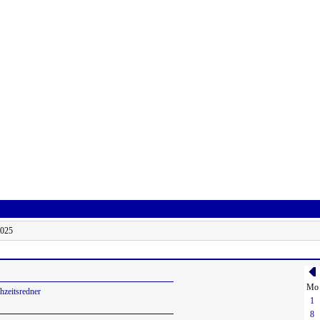
2025
Mo
hzeitsredner
1
8