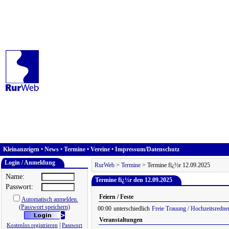
Kleinanzeigen
•
News
•
Termine
•
Vereine
•
Impressum/Datenschutz
Login / Anmeldung
RurWeb
>
Termine
> Termine fï¿½r 12.09.2025
Name:
Termine fï¿½r den 12.09.2025
Passwort:
Feiern / Feste
Automatisch anmelden.
(Passwort speichern)
00:00
unterschiedlich
Freie Trauung / Hochzeitsredne
Veranstaltungen
|
Kostenlos registrieren
Passwort