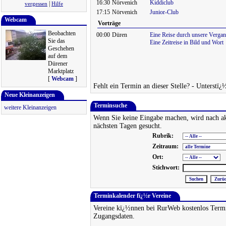
16:30
Nörvenich
Kiddiclub
|
vergessen
Hilfe
17:15
Nörvenich
Junior-Club
Webcam
Vorträge
Beobachten
00:00
Düren
Eine Reise durch unsere Vergan
Sie das
Eine Zeitreise in Bild und Wort
Geschehen
auf dem
Dürener
Marktplatz
[
Webcam
]
Fehlt ein Termin an dieser Stelle? - Unterstï¿
Neue Kleinanzeigen
Terminsuche
weitere Kleinanzeigen
Wenn Sie keine Eingabe machen, wird nach ak
nächsten Tagen gesucht.
Rubrik:
Zeitraum:
Ort:
Stichwort:
Terminkalender fï¿½r Vereine
Vereine kï¿½nnen bei RurWeb kostenlos Termi
Zugangsdaten.