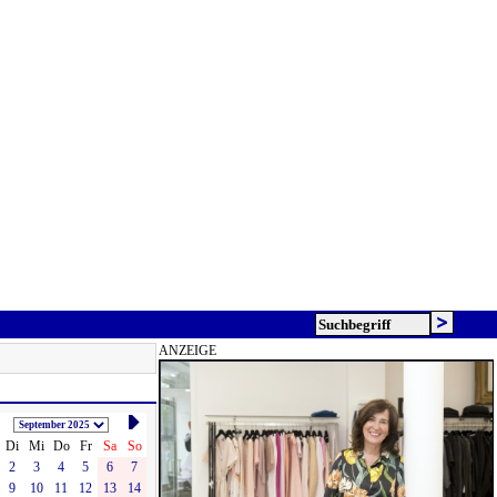
ANZEIGE
Di
Mi
Do
Fr
Sa
So
2
3
4
5
6
7
9
10
11
12
13
14