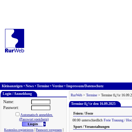
Kleinanzeigen
•
News
•
Termine
•
Vereine
•
Impressum/Datenschutz
Login / Anmeldung
RurWeb
>
Termine
> Termine fï¿½r 16.09.
Name:
Termine fï¿½r den 16.09.2025
Passwort:
Feiern / Feste
Automatisch anmelden.
(Passwort speichern)
00:00
unterschiedlich
Freie Trauung / Hoc
Sport / Veranstaltungen
|
|
Kostenlos registrieren
Passwort vergessen