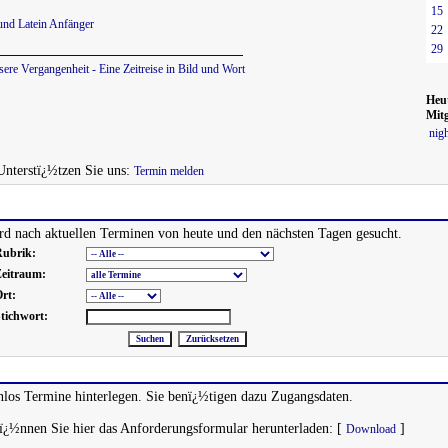
15
und Latein Anfänger
22
29
sere Vergangenheit - Eine Zeitreise in Bild und Wort
Heu
Mitg
nig
 Unterstï¿½tzen Sie uns:
Termin melden
d nach aktuellen Terminen von heute und den nächsten Tagen gesucht.
ubrik:
eitraum:
rt:
tichwort:
los Termine hinterlegen. Sie benï¿½tigen dazu Zugangsdaten.
kï¿½nnen Sie hier das Anforderungsformular herunterladen: [
]
Download