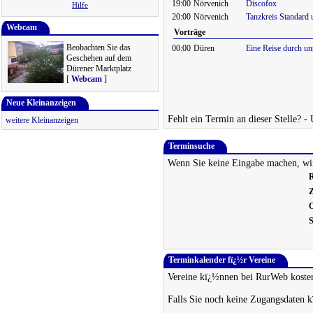
19:00
Nörvenich
Discofox
Hilfe
20:00
Nörvenich
Tanzkreis Standard 
Webcam
Vorträge
Beobachten Sie das
00:00
Düren
Eine Reise durch un
Geschehen auf dem
Dürener Marktplatz
[
Webcam
]
Neue Kleinanzeigen
Fehlt ein Termin an dieser Stelle? -
weitere Kleinanzeigen
Terminsuche
Wenn Sie keine Eingabe machen, wir
R
Z
O
S
Terminkalender fï¿½r Vereine
Vereine kï¿½nnen bei RurWeb kosten
Falls Sie noch keine Zugangsdaten 