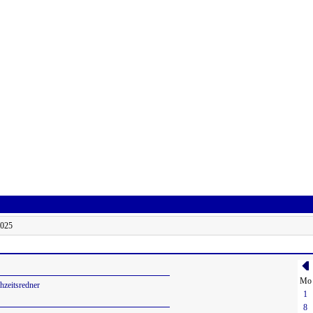
2025
Mo
hzeitsredner
1
8