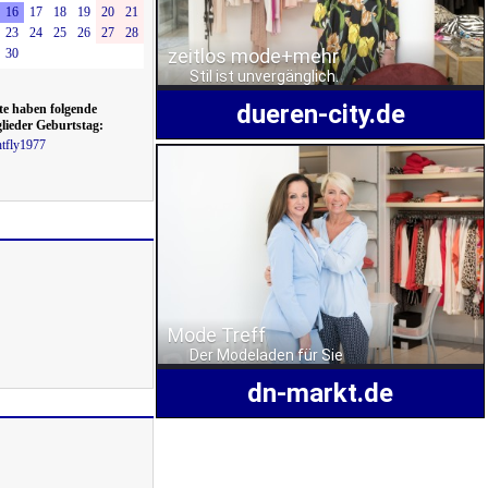
16
17
18
19
20
21
23
24
25
26
27
28
30
te haben folgende
lieder Geburtstag:
htfly1977