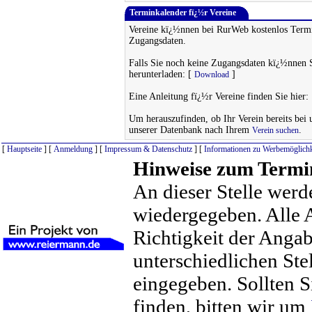
Terminkalender fï¿½r Vereine
Vereine kï¿½nnen bei RurWeb kostenlos Termi
Zugangsdaten.
Falls Sie noch keine Zugangsdaten kï¿½nnen 
herunterladen: [
]
Download
Eine Anleitung fï¿½r Vereine finden Sie hier:
Um herauszufinden, ob Ihr Verein bereits bei un
unserer Datenbank nach Ihrem
.
Verein suchen
[
Hauptseite
] [
Anmeldung
] [
Impressum & Datenschutz
] [
Informationen zu Werbemöglichk
Hinweise zum Termi
An dieser Stelle werd
wiedergegeben. Alle 
Richtigkeit der Anga
unterschiedlichen St
eingegeben. Sollten S
finden, bitten wir um