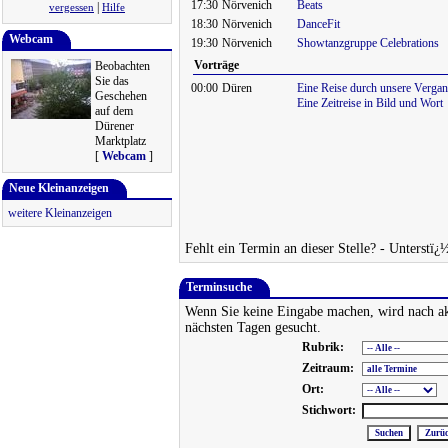
17:30
Nörvenich
Beats
|
vergessen
Hilfe
18:30
Nörvenich
DanceFit
Webcam
19:30
Nörvenich
Showtanzgruppe Celebrations
Vorträge
Beobachten
Sie das
00:00
Düren
Eine Reise durch unsere Vergan
Geschehen
Eine Zeitreise in Bild und Wort
auf dem
Dürener
Marktplatz
[
Webcam
]
Neue Kleinanzeigen
weitere Kleinanzeigen
Fehlt ein Termin an dieser Stelle? - Unterstï¿
Terminsuche
Wenn Sie keine Eingabe machen, wird nach ak
nächsten Tagen gesucht.
Rubrik:
Zeitraum:
Ort:
Stichwort: