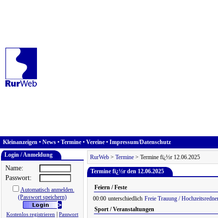
Kleinanzeigen
•
News
•
Termine
•
Vereine
•
Impressum/Datenschutz
Login / Anmeldung
RurWeb
>
Termine
> Termine fï¿½r 12.06.2025
Name:
Termine fï¿½r den 12.06.2025
Passwort:
Feiern / Feste
Automatisch anmelden.
(Passwort speichern)
00:00
unterschiedlich
Freie Trauung / Hochzeitsredne
Sport / Veranstaltungen
|
Kostenlos registrieren
Passwort