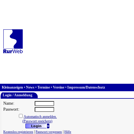
Kleinanzeigen
•
News
•
Termine
•
Vereine
•
Impressum/Datenschutz
Login / Anmeldung
Name:
Passwort:
Automatisch anmelden.
(Passwort speichern)
|
|
Kostenlos registrieren
Passwort vergessen
Hilfe