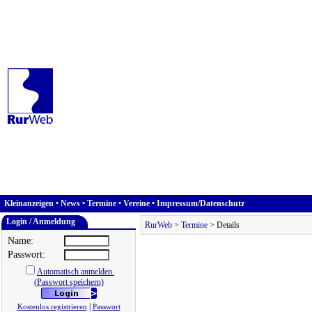
Kleinanzeigen
•
News
•
Termine
•
Vereine
•
Impressum/Datenschutz
Login / Anmeldung
RurWeb
>
Termine
> Details
Name:
Passwort:
Automatisch anmelden.
(Passwort speichern)
|
Kostenlos registrieren
Passwort