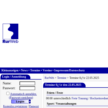
Kleinanzeigen
•
News
•
Termine
•
Vereine
•
Impressum/Datenschutz
Login / Anmeldung
RurWeb
>
Termine
> Termine fï¿½r 22.05.2025
Name:
Termine fï¿½r den 22.05.2025
Passwort:
Feiern / Feste
Automatisch anmelden.
(Passwort speichern)
00:00
unterschiedlich
Freie Trauung / Hochzeitsredne
Sport / Veranstaltungen
|
Kostenlos registrieren
Passwort