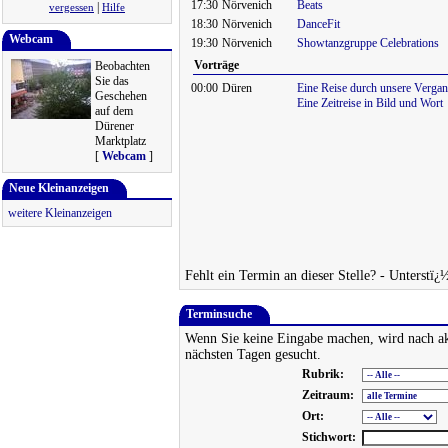
17:30
Nörvenich
Beats
|
vergessen
Hilfe
18:30
Nörvenich
DanceFit
Webcam
19:30
Nörvenich
Showtanzgruppe Celebrations
Vorträge
Beobachten
Sie das
00:00
Düren
Eine Reise durch unsere Vergan
Geschehen
Eine Zeitreise in Bild und Wort
auf dem
Dürener
Marktplatz
[
Webcam
]
Neue Kleinanzeigen
weitere Kleinanzeigen
Fehlt ein Termin an dieser Stelle? - Unterstï¿
Terminsuche
Wenn Sie keine Eingabe machen, wird nach ak
nächsten Tagen gesucht.
Rubrik:
Zeitraum:
Ort:
Stichwort: