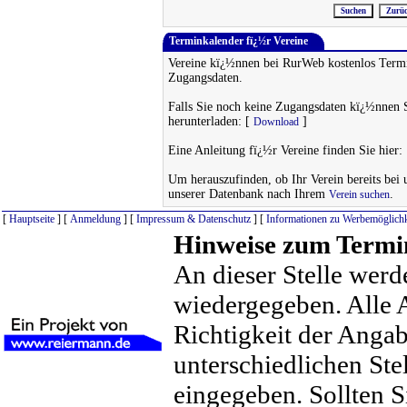
Terminkalender fï¿½r Vereine
Vereine kï¿½nnen bei RurWeb kostenlos Termi
Zugangsdaten.
Falls Sie noch keine Zugangsdaten kï¿½nnen 
herunterladen: [
]
Download
Eine Anleitung fï¿½r Vereine finden Sie hier:
Um herauszufinden, ob Ihr Verein bereits bei un
unserer Datenbank nach Ihrem
.
Verein suchen
[
Hauptseite
] [
Anmeldung
] [
Impressum & Datenschutz
] [
Informationen zu Werbemöglichk
Hinweise zum Termi
An dieser Stelle werd
wiedergegeben. Alle 
Richtigkeit der Anga
unterschiedlichen St
eingegeben. Sollten S