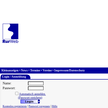
Kleinanzeigen
•
News
•
Termine
•
Vereine
•
Impressum/Datenschutz
Login / Anmeldung
Name:
Passwort:
Automatisch anmelden.
(Passwort speichern)
|
|
Kostenlos registrieren
Passwort vergessen
Hilfe