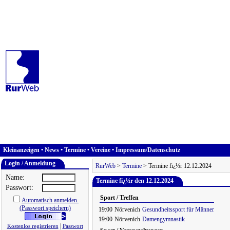
Kleinanzeigen
•
News
•
Termine
•
Vereine
•
Impressum/Datenschutz
Login / Anmeldung
RurWeb
>
Termine
> Termine fï¿½r 12.12.2024
Name:
Termine fï¿½r den 12.12.2024
Passwort:
Sport / Treffen
Automatisch anmelden.
(Passwort speichern)
19:00
Nörvenich
Gesundheitssport für Männer
19:00
Nörvenich
Damengymnastik
|
Kostenlos registrieren
Passwort