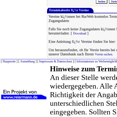
Terminkalender fï¿½r Vereine
Vereine kï¿½nnen bei RurWeb kostenlos Termi
Zugangsdaten.
Falls Sie noch keine Zugangsdaten kï¿½nnen 
herunterladen: [
]
Download
Eine Anleitung fï¿½r Vereine finden Sie hier:
Um herauszufinden, ob Ihr Verein bereits bei un
unserer Datenbank nach Ihrem
.
Verein suchen
[
Hauptseite
] [
Anmeldung
] [
Impressum & Datenschutz
] [
Informationen zu Werbemöglichk
Hinweise zum Termi
An dieser Stelle werd
wiedergegeben. Alle 
Richtigkeit der Anga
unterschiedlichen St
eingegeben. Sollten S