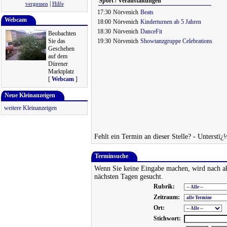
Sport / Veranstaltungen
|
vergessen
Hilfe
17:30
Nörvenich
Beats
Webcam
18:00
Nörvenich
Kinderturnen ab 5 Jahren
18:30
Nörvenich
DanceFit
Beobachten
Sie das
19:30
Nörvenich
Showtanzgruppe Celebrations
Geschehen
auf dem
Dürener
Marktplatz
[
Webcam
]
Neue Kleinanzeigen
weitere Kleinanzeigen
Fehlt ein Termin an dieser Stelle? - Unterstï
Terminsuche
Wenn Sie keine Eingabe machen, wird nach a
nächsten Tagen gesucht.
Rubrik:
Zeitraum:
Ort:
Stichwort: