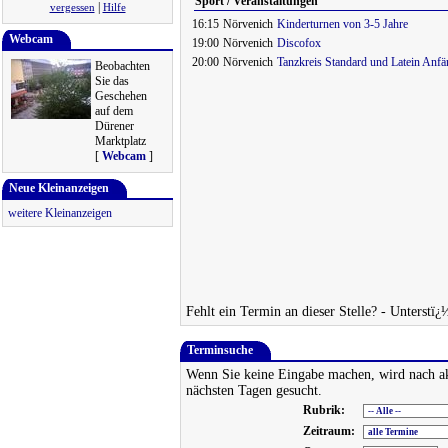
Sport / Veranstaltungen
|
vergessen
Hilfe
16:15
Nörvenich
Kinderturnen von 3-5 Jahre
Webcam
19:00
Nörvenich
Discofox
20:00
Nörvenich
Tanzkreis Standard und Latein Anfä
Beobachten
Sie das
Geschehen
auf dem
Dürener
Marktplatz
[
Webcam
]
Neue Kleinanzeigen
weitere Kleinanzeigen
Fehlt ein Termin an dieser Stelle? - Unterstï
Terminsuche
Wenn Sie keine Eingabe machen, wird nach a
nächsten Tagen gesucht.
Rubrik:
Zeitraum: