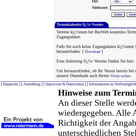
Ort:
Stichwort:
Terminkalender fï¿½r Vereine
Vereine kï¿½nnen bei RurWeb kostenlos Termi
Zugangsdaten.
Falls Sie noch keine Zugangsdaten kï¿½nnen 
herunterladen: [
]
Download
Eine Anleitung fï¿½r Vereine finden Sie hier:
Um herauszufinden, ob Ihr Verein bereits bei un
unserer Datenbank nach Ihrem
.
Verein suchen
[
Hauptseite
] [
Anmeldung
] [
Impressum & Datenschutz
] [
Informationen zu Werbemöglichk
Hinweise zum Termi
An dieser Stelle werd
wiedergegeben. Alle 
Richtigkeit der Anga
unterschiedlichen St