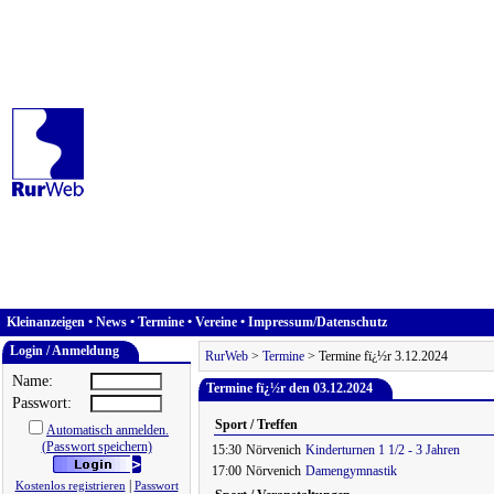
Kleinanzeigen
•
News
•
Termine
•
Vereine
•
Impressum/Datenschutz
Login / Anmeldung
RurWeb
>
Termine
> Termine fï¿½r 3.12.2024
Name:
Termine fï¿½r den 03.12.2024
Passwort:
Sport / Treffen
Automatisch anmelden.
(Passwort speichern)
15:30
Nörvenich
Kinderturnen 1 1/2 - 3 Jahren
17:00
Nörvenich
Damengymnastik
|
Kostenlos registrieren
Passwort