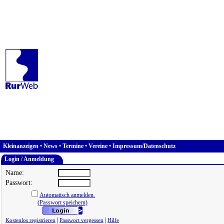
Kleinanzeigen
•
News
•
Termine
•
Vereine
•
Impressum/Datenschutz
Login / Anmeldung
Name:
Passwort:
Automatisch anmelden.
(Passwort speichern)
|
|
Kostenlos registrieren
Passwort vergessen
Hilfe