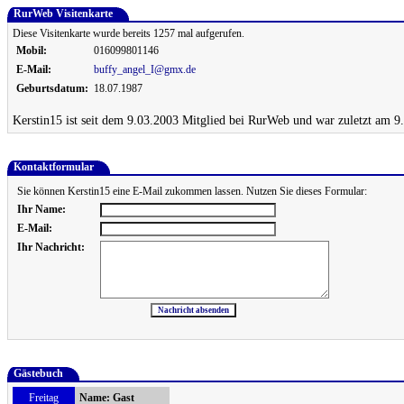
RurWeb Visitenkarte
Diese Visitenkarte wurde bereits 1257 mal aufgerufen.
Mobil:
016099801146
E-Mail:
buffy_angel_I@gmx.de
Geburtsdatum:
18.07.1987
Kerstin15 ist seit dem 9.03.2003 Mitglied bei RurWeb und war zuletzt am 9
Kontaktformular
Sie können Kerstin15 eine E-Mail zukommen lassen. Nutzen Sie dieses Formular:
Ihr Name:
E-Mail:
Ihr Nachricht:
Gästebuch
Freitag
Name:
Gast