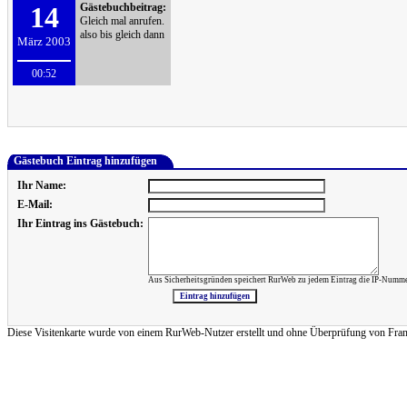
14
Gästebuchbeitrag:
Gleich mal anrufen.
also bis gleich dann
März 2003
00:52
Gästebuch Eintrag hinzufügen
Ihr Name:
E-Mail:
Ihr Eintrag ins Gästebuch:
Aus Sicherheitsgründen speichert RurWeb zu jedem Eintrag die IP-Numme
Diese Visitenkarte wurde von einem RurWeb-Nutzer erstellt und ohne Überprüfung von Frank Re