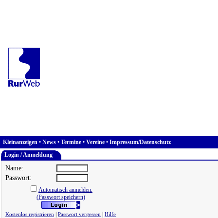
Kleinanzeigen
•
News
•
Termine
•
Vereine
•
Impressum/Datenschutz
Login / Anmeldung
Name:
Passwort:
Automatisch anmelden.
(Passwort speichern)
|
|
Kostenlos registrieren
Passwort vergessen
Hilfe