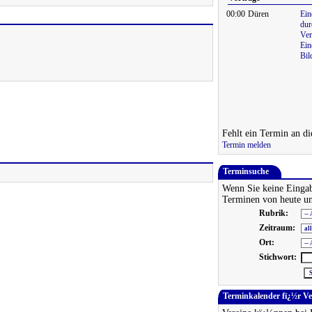
00:00
Düren
Ein
dur
Ver
Ein
Bil
Fehlt ein Termin an di
Termin melden
Terminsuche
Wenn Sie keine Eingab
Terminen von heute un
Rubrik:
Zeitraum:
Ort:
Stichwort:
Terminkalender fï¿½r V