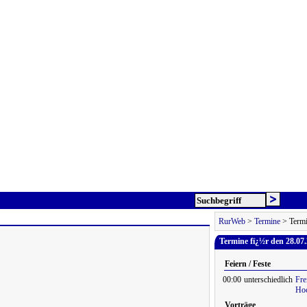
RurWeb
>
Termine
> Termi
Termine fï¿½r den 28.07
Feiern / Feste
00:00
unterschiedlich
Fre
Hoc
Vorträge