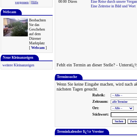
00:00
Düren
Eine Reise durch unsere Vergan
|
vergessen
Hilfe
Eine Zeitreise in Bild und Wort
Webcam
Beobachten
Sie das
Geschehen
auf dem
Dürener
Marktplatz
[
Webcam
]
Neue Kleinanzeigen
Fehlt ein Termin an dieser Stelle? - Unterstï¿
weitere Kleinanzeigen
Terminsuche
Wenn Sie keine Eingabe machen, wird nach ak
nächsten Tagen gesucht.
Rubrik:
Zeitraum:
Ort:
Stichwort:
Terminkalender fï¿½r Vereine