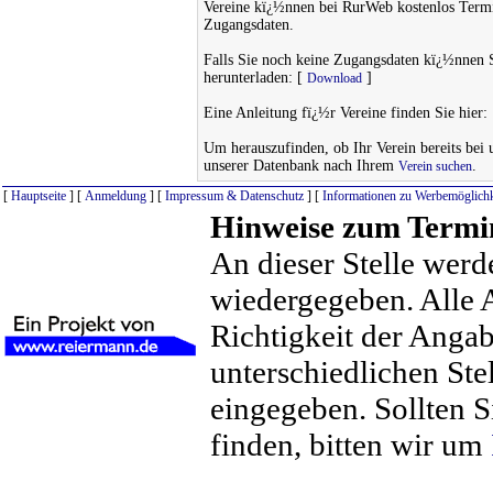
Vereine kï¿½nnen bei RurWeb kostenlos Termi
Zugangsdaten.
Falls Sie noch keine Zugangsdaten kï¿½nnen 
herunterladen: [
]
Download
Eine Anleitung fï¿½r Vereine finden Sie hier:
Um herauszufinden, ob Ihr Verein bereits bei un
unserer Datenbank nach Ihrem
.
Verein suchen
[
Hauptseite
] [
Anmeldung
] [
Impressum & Datenschutz
] [
Informationen zu Werbemöglichk
Hinweise zum Termi
An dieser Stelle werd
wiedergegeben. Alle 
Richtigkeit der Anga
unterschiedlichen St
eingegeben. Sollten S
finden, bitten wir um