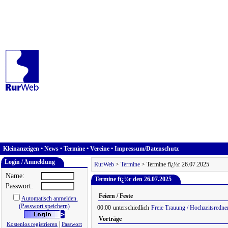
Kleinanzeigen
•
News
•
Termine
•
Vereine
•
Impressum/Datenschutz
Login / Anmeldung
RurWeb
>
Termine
> Termine fï¿½r 26.07.2025
Name:
Termine fï¿½r den 26.07.2025
Passwort:
Feiern / Feste
Automatisch anmelden.
(Passwort speichern)
00:00
unterschiedlich
Freie Trauung / Hochzeitsredne
Vorträge
|
Kostenlos registrieren
Passwort