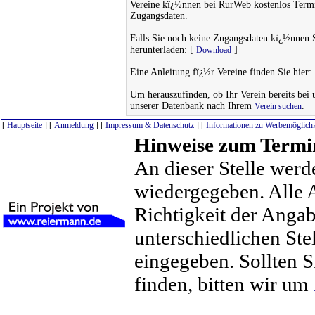
Vereine kï¿½nnen bei RurWeb kostenlos Termi
Zugangsdaten.
Falls Sie noch keine Zugangsdaten kï¿½nnen 
herunterladen: [
]
Download
Eine Anleitung fï¿½r Vereine finden Sie hier:
Um herauszufinden, ob Ihr Verein bereits bei un
unserer Datenbank nach Ihrem
.
Verein suchen
[
Hauptseite
] [
Anmeldung
] [
Impressum & Datenschutz
] [
Informationen zu Werbemöglichk
Hinweise zum Termi
An dieser Stelle werd
wiedergegeben. Alle 
Richtigkeit der Anga
unterschiedlichen St
eingegeben. Sollten S
finden, bitten wir um