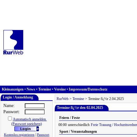
Kleinanzeigen
•
News
•
Termine
•
Vereine
•
Impressum/Datenschutz
Login / Anmeldung
RurWeb
>
Termine
> Termine fï¿½r 2.04.2025
Name:
Termine fï¿½r den 02.04.2025
Passwort:
Feiern / Feste
Automatisch anmelden.
(Passwort speichern)
00:00
unterschiedlich
Freie Trauung / Hochzeitsredne
Sport / Veranstaltungen
|
Kostenlos registrieren
Passwort