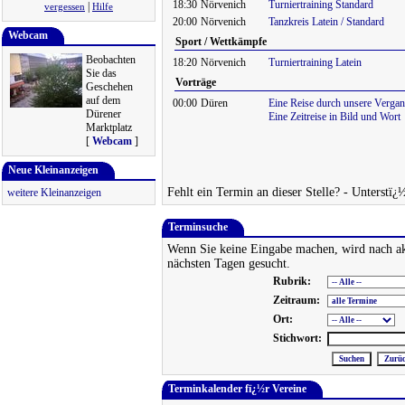
18:30
Nörvenich
Turniertraining Standard
|
vergessen
Hilfe
20:00
Nörvenich
Tanzkreis Latein / Standard
Webcam
Sport / Wettkämpfe
Beobachten
18:20
Nörvenich
Turniertraining Latein
Sie das
Vorträge
Geschehen
auf dem
00:00
Düren
Eine Reise durch unsere Vergan
Dürener
Eine Zeitreise in Bild und Wort
Marktplatz
[
Webcam
]
Neue Kleinanzeigen
Fehlt ein Termin an dieser Stelle? - Unterstï¿
weitere Kleinanzeigen
Terminsuche
Wenn Sie keine Eingabe machen, wird nach ak
nächsten Tagen gesucht.
Rubrik:
Zeitraum:
Ort:
Stichwort:
Terminkalender fï¿½r Vereine