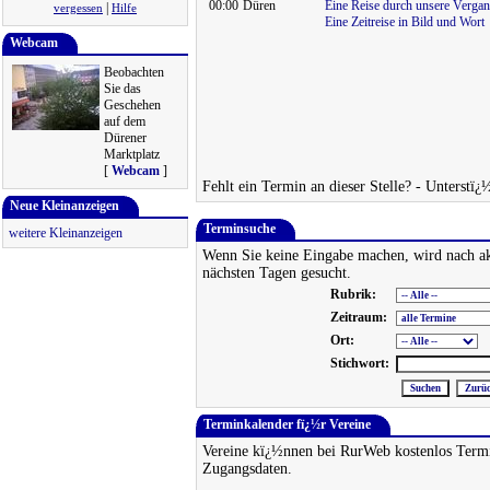
00:00
Düren
Eine Reise durch unsere Vergan
|
vergessen
Hilfe
Eine Zeitreise in Bild und Wort
Webcam
Beobachten
Sie das
Geschehen
auf dem
Dürener
Marktplatz
[
Webcam
]
Fehlt ein Termin an dieser Stelle? - Unterstï¿
Neue Kleinanzeigen
Terminsuche
weitere Kleinanzeigen
Wenn Sie keine Eingabe machen, wird nach ak
nächsten Tagen gesucht.
Rubrik:
Zeitraum:
Ort:
Stichwort:
Terminkalender fï¿½r Vereine
Vereine kï¿½nnen bei RurWeb kostenlos Termi
Zugangsdaten.