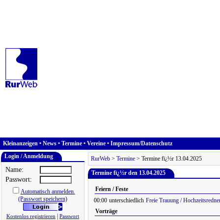
Kleinanzeigen
•
News
•
Termine
•
Vereine
•
Impressum/Datenschutz
Login / Anmeldung
RurWeb
>
Termine
> Termine fï¿½r 13.04.2025
Name:
Termine fï¿½r den 13.04.2025
Passwort:
Feiern / Feste
Automatisch anmelden.
(Passwort speichern)
00:00
unterschiedlich
Freie Trauung / Hochzeitsredne
Vorträge
|
Kostenlos registrieren
Passwort