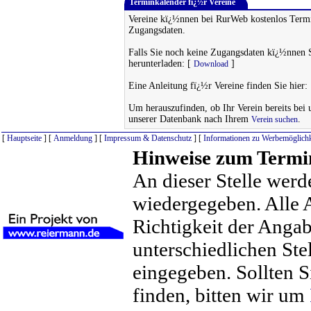
Terminkalender fï¿½r Vereine
Vereine kï¿½nnen bei RurWeb kostenlos Termi
Zugangsdaten.
Falls Sie noch keine Zugangsdaten kï¿½nnen 
herunterladen: [
]
Download
Eine Anleitung fï¿½r Vereine finden Sie hier:
Um herauszufinden, ob Ihr Verein bereits bei un
unserer Datenbank nach Ihrem
.
Verein suchen
[
Hauptseite
] [
Anmeldung
] [
Impressum & Datenschutz
] [
Informationen zu Werbemöglichk
Hinweise zum Termi
An dieser Stelle werd
wiedergegeben. Alle 
Richtigkeit der Anga
unterschiedlichen St
eingegeben. Sollten S
finden, bitten wir um