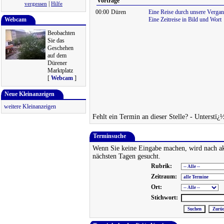
Vorträge
|
vergessen
Hilfe
00:00
Düren
Eine Reise durch unsere Vergan
Webcam
Eine Zeitreise in Bild und Wort
Beobachten
Sie das
Geschehen
auf dem
Dürener
Marktplatz
[
Webcam
]
Neue Kleinanzeigen
weitere Kleinanzeigen
Fehlt ein Termin an dieser Stelle? - Unterstï¿
Terminsuche
Wenn Sie keine Eingabe machen, wird nach ak
nächsten Tagen gesucht.
Rubrik:
Zeitraum:
Ort:
Stichwort: