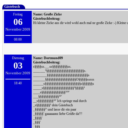
Gästebuch
Freitag
Name:
Große Zicke
06
Gästebuchbeitrag:
Hi kleine Zicke aus dir wird wohl auch mal ne große Zicke :-) Kleine
November 2009
08:00
Dienstag
Name:
Dortmund09
03
Gästebuchbeitrag:
s§§§§ss.__.ss§§§§§§§§§ss.
_______³§§§§§§§§§§§§§§§§§§§§§§s.
November 2009
________§§§§§§§§§§§§§§§§§§§§§§§§s
_______§§§§§§§§§§§§§§§§§§O§§§§§sssss
18:40
______s§§§§§§§§§§§§§§§§§§§§§s§§§§§§s
_____s§§§§§§§§§§§§§§§§§§³§§§§§³
____s§§§§§§§§§§§§§§³³³'
___§§§§§§§§§§§§³³'
__s§§§§§§§§§³³' Ich springe mal durch
_s§§§§§§§§³ dein Gästebuch
_§§§§§§³' und lasse dir ein paar
_§§§§§' gaaaaaanz liebe Grüße da!!!
_§§§§'
_§§§'
_§§§