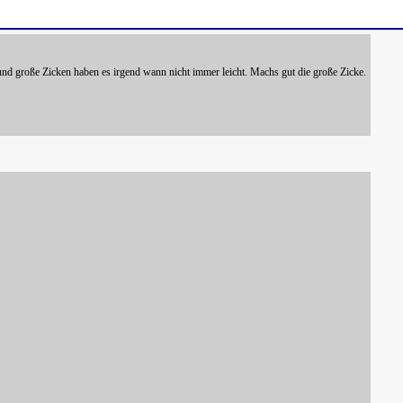
 und große Zicken haben es irgend wann nicht immer leicht. Machs gut die große Zicke.