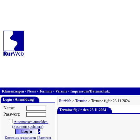
Kleinanzeigen
•
News
•
Termine
•
Vereine
•
Impressum/Datenschutz
Login / Anmeldung
RurWeb
>
Termine
> Termine fï¿½r 23.11.2024
Name:
Termine fï¿½r den 23.11.2024
Passwort:
Automatisch anmelden.
(Passwort speichern)
|
Kostenlos registrieren
Passwort