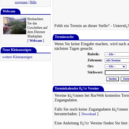
|
vergessen
Hilfe
Webcam
Beobachten
Sie das
Fehlt ein Termin an dieser Stelle? - Unterstï
Geschehen auf
dem Dürener
Marktplatz
Terminsuche
[
Webcam
]
Wenn Sie keine Eingabe machen, wird nach a
nächsten Tagen gesucht.
Neue Kleinanzeigen
Rubrik:
weitere Kleinanzeigen
Zeitraum:
Ort:
Stichwort:
Terminkalender fï¿½r Vereine
Vereine kï¿½nnen bei RurWeb kostenlos Termi
Zugangsdaten.
Falls Sie noch keine Zugangsdaten kï¿½nnen 
herunterladen: [
]
Download
Eine Anleitung fï¿½r Vereine finden Sie hier