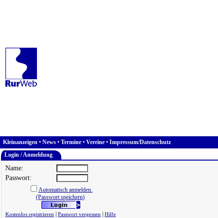
Kleinanzeigen
•
News
•
Termine
•
Vereine
•
Impressum/Datenschutz
Login / Anmeldung
Name:
Passwort:
Automatisch anmelden.
(Passwort speichern)
|
|
Kostenlos registrieren
Passwort vergessen
Hilfe