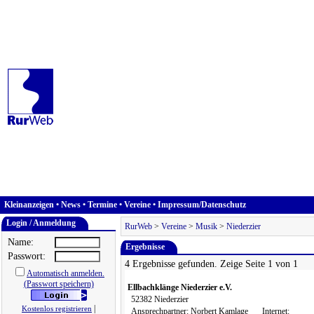
Kleinanzeigen
•
News
•
Termine
•
Vereine
•
Impressum/Datenschutz
Login / Anmeldung
RurWeb
>
Vereine
>
Musik
>
Niederzier
Name:
Ergebnisse
Passwort:
4 Ergebnisse gefunden. Zeige Seite 1 von 1
Automatisch anmelden.
(Passwort speichern)
Ellbachklänge Niederzier e.V.
52382 Niederzier
|
Kostenlos registrieren
Ansprechpartner: Norbert Kamlage
Internet: