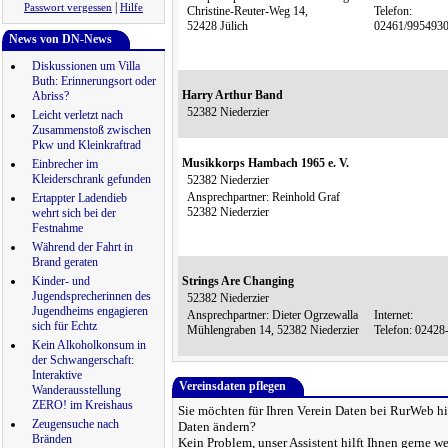
|
Passwort vergessen
Hilfe
Christine-Reuter-Weg 14,
Telefon:
52428 Jülich
02461/995493
News von DN-News
Diskussionen um Villa
Buth: Erinnerungsort oder
Harry Arthur Band
Abriss?
52382 Niederzier
Leicht verletzt nach
Zusammenstoß zwischen
Pkw und Kleinkraftrad
Musikkorps Hambach 1965 e. V.
Einbrecher im
Kleiderschrank gefunden
52382 Niederzier
Ansprechpartner: Reinhold Graf
Ertappter Ladendieb
52382 Niederzier
wehrt sich bei der
Festnahme
Während der Fahrt in
Brand geraten
Kinder- und
Strings Are Changing
Jugendsprecherinnen des
52382 Niederzier
Jugendheims engagieren
Ansprechpartner: Dieter Ogrzewalla
Internet:
sich für Echtz
Mühlengraben 14, 52382 Niederzier
Telefon: 0242
Kein Alkoholkonsum in
der Schwangerschaft:
Interaktive
Vereinsdaten pflegen
Wanderausstellung
ZERO! im Kreishaus
Sie möchten für Ihren Verein Daten bei RurWeb hi
Zeugensuche nach
Daten ändern?
Bränden
Kein Problem, unser Assistent hilft Ihnen gerne we