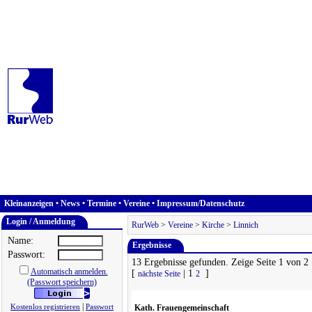
Kleinanzeigen
•
News
•
Termine
•
Vereine
•
Impressum/Datenschutz
Login / Anmeldung
RurWeb
>
Vereine
>
Kirche
>
Linnich
Name:
Ergebnisse
Passwort:
13 Ergebnisse gefunden. Zeige Seite 1 von 2
Automatisch anmelden.
[
| 1
]
nächste Seite
2
(Passwort speichern)
|
Kostenlos registrieren
Passwort
Kath. Frauengemeinschaft