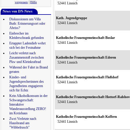
|
vergessen
Hilfe
52441 Linnich
News von DN-News
Kath. Jugendgruppe
Diskussionen um Villa
52441 Linnich
Buth: Erinnerungsort oder
Abriss?
Einbrecher im
Kleiderschrank gefunden
Katholische Frauengemeinschaft Boslar
52441 Linnich
Ertappter Ladendieb wehrt
sich bei der Festnahme
Leicht verletzt nach
Zusammenstoß zwischen
Katholische Frauengemeinschaft Ederen
Pkw und Kleinkraftrad
52441 Linnich
Während der Fahrt in Brand
geraten
Kinder- und
Katholische Frauengemeinschaft Floßdorf
Jugendsprecherinnen des
52441 Linnich
Jugendheims engagieren
sich für Echtz
Kein Alkoholkonsum in der
Katholische Frauengemeinschaft Hottorf-Ralshov
Schwangerschaft:
52441 Linnich
Interaktive
Wanderausstellung ZERO!
im Kreishaus
Katholische Frauengemeinschaft Koffern
Zwei Verletzte nach
52441 Linnich
Hausbrand am
"Wibbelrusch"