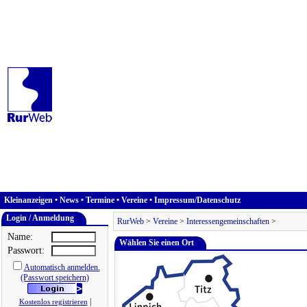
Kleinanzeigen
•
News
•
Termine
•
Vereine
•
Impressum/Datenschutz
Login / Anmeldung
RurWeb
>
Vereine
>
Interessengemeinschaften
>
Name:
Wählen Sie einen Ort
Passwort:
Automatisch anmelden.
(Passwort speichern)
|
Kostenlos registrieren