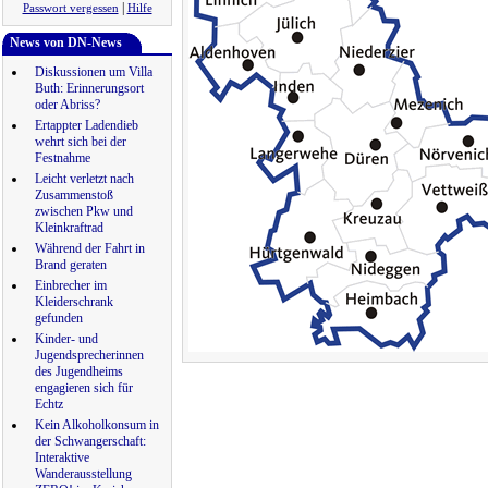
|
Passwort vergessen
Hilfe
News von DN-News
Diskussionen um Villa
Buth: Erinnerungsort
oder Abriss?
Ertappter Ladendieb
wehrt sich bei der
Festnahme
Leicht verletzt nach
Zusammenstoß
zwischen Pkw und
Kleinkraftrad
Während der Fahrt in
Brand geraten
Einbrecher im
Kleiderschrank
gefunden
Kinder- und
Jugendsprecherinnen
des Jugendheims
engagieren sich für
Echtz
Kein Alkoholkonsum in
der Schwangerschaft:
Interaktive
Wanderausstellung