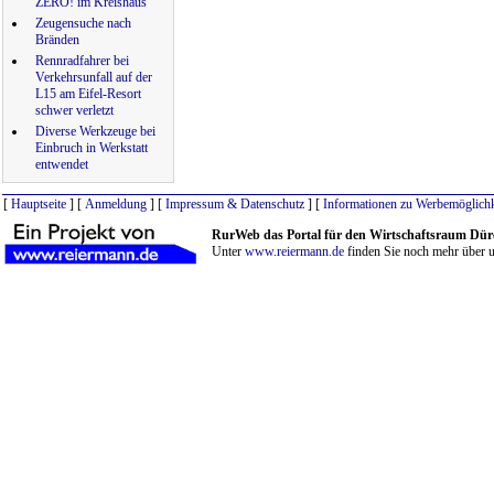
ZERO! im Kreishaus
Zeugensuche nach
Bränden
Rennradfahrer bei
Verkehrsunfall auf der
L15 am Eifel-Resort
schwer verletzt
Diverse Werkzeuge bei
Einbruch in Werkstatt
entwendet
[
Hauptseite
] [
Anmeldung
] [
Impressum & Datenschutz
] [
Informationen zu Werbemöglichk
RurWeb das Portal für den Wirtschaftsraum Dür
Unter
www.reiermann.de
finden Sie noch mehr über u