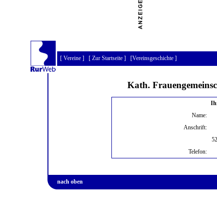
[
Vereine
] [
Zur Startseite
] [
Vereinsgeschichte
]
Kath. Frauengemeinsc
Ih
Name:
Anschrift:
52
Telefon:
nach oben