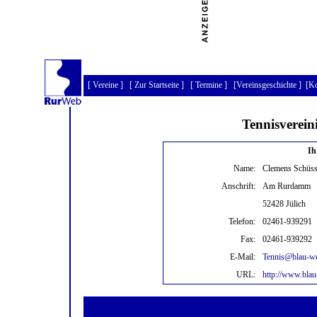
[
Vereine
] [
Zur Startseite
] [
Termine
] [
Vereinsgeschichte
] [
Ko
Tennisverein
Ih
Name:
Clemens Schüss
Anschrift:
Am Rurdamm
52428 Jülich
Telefon:
02461-939291
Fax:
02461-939292
E-Mail:
Tennis@blau-wei
URL:
http://www.blau