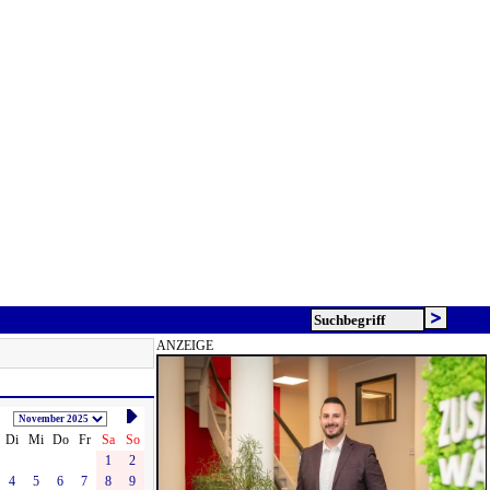
ANZEIGE
Di
Mi
Do
Fr
Sa
So
1
2
4
5
6
7
8
9