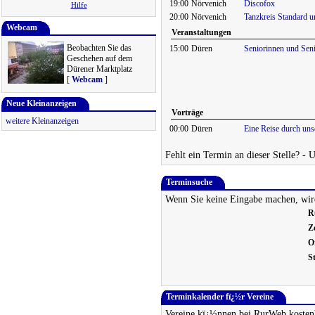
19:00
Nörvenich
Discofox
Hilfe
20:00
Nörvenich
Tanzkreis Standard u
Webcam
Veranstaltungen
Beobachten Sie das
15:00
Düren
Seniorinnen und Sen
Geschehen auf dem
Dürener Marktplatz
[
Webcam
]
Neue Kleinanzeigen
Vorträge
weitere Kleinanzeigen
00:00
Düren
Eine Reise durch unse
Fehlt ein Termin an dieser Stelle? - 
Terminsuche
Wenn Sie keine Eingabe machen, wird
R
Z
O
S
Terminkalender fï¿½r Vereine
Vereine kï¿½nnen bei RurWeb kostenl