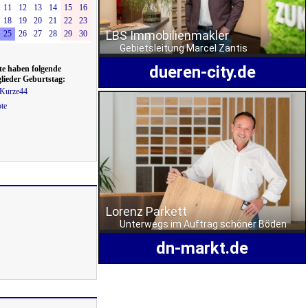
11
12
13
14
15
16
18
19
20
21
22
23
25
26
27
28
29
30
te haben folgende
lieder Geburtstag:
Kurze44
ote