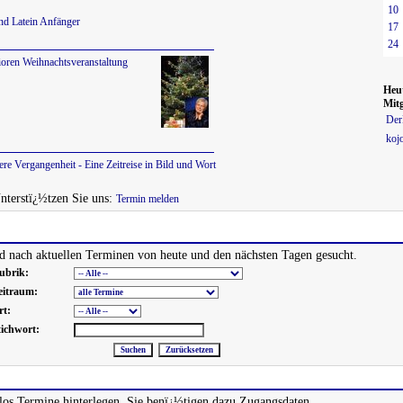
10
nd Latein Anfänger
17
24
ioren Weihnachtsveranstaltung
Heu
Mitg
Der
koj
re Vergangenheit - Eine Zeitreise in Bild und Wort
Unterstï¿½tzen Sie uns:
Termin melden
 nach aktuellen Terminen von heute und den nächsten Tagen gesucht.
ubrik:
eitraum:
rt:
tichwort:
os Termine hinterlegen. Sie benï¿½tigen dazu Zugangsdaten.