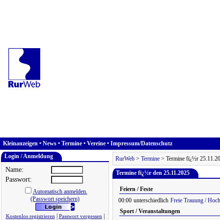
Kleinanzeigen
•
News
•
Termine
•
Vereine
•
Impressum/Datenschutz
Login / Anmeldung
RurWeb
>
Termine
> Termine fï¿½r 25.11.2
Name:
Termine fï¿½r den 25.11.2025
Passwort:
Feiern / Feste
Automatisch anmelden.
(Passwort speichern)
00:00
unterschiedlich
Freie Trauung / Hoch
Sport / Veranstaltungen
|
|
Kostenlos registrieren
Passwort vergessen