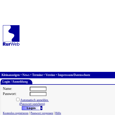
Kleinanzeigen
•
News
•
Termine
•
Vereine
•
Impressum/Datenschutz
Login / Anmeldung
Name:
Passwort:
Automatisch anmelden.
(Passwort speichern)
|
|
Kostenlos registrieren
Passwort vergessen
Hilfe