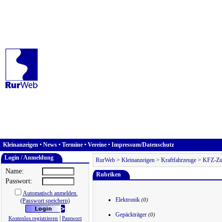
Kleinanzeigen
•
News
•
Termine
•
Vereine
•
Impressum/Datenschutz
Login / Anmeldung
RurWeb
>
Kleinanzeigen
>
Kraftfahrzeuge
>
KFZ-Zu
Name:
Rubriken
Passwort:
Automatisch anmelden.
Elektronik
(Passwort speichern)
(0)
Gepäckträger
(0)
|
Kostenlos registrieren
Passwort