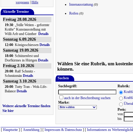
|
vergessen
Hilfe
Innenausstattung
(0)
Aktuelle Termine
Reifen
(0)
Freitag 28.08.2026
19:30
: „Stille Weiten - geformte
Kräfte“ Kunstausstellung mit
Willi Arlt und Günther
Details
Sonntag 6.09.2026
12:00
: Königsschiessen
Details
Samstag 19.09.2026
18:00
: Schützenfest und
Dorfkirmes in Hürtgen
Details
Wählen Sie eine Rubrik, um kostenlo
Freitag 2.10.2026
können.
20:00
: Ralf Schmitz -
Schmitzmän
Details
Suchen
Samstag 3.10.2026
Suchbegriff:
Rubrik:
20:00
: Tutty Tran - Wok-Life-
Balance
Details
Kraft
Kraftf
auch in der Beschreibung suchen
Marke:
Überal
Weitere aktuelle Termine finden
Preis:
Sie hier
von
bis
[
Hauptseite
] [
Anmeldung
] [
Impressum & Datenschutz
] [
Informationen zu Werbemöglichk