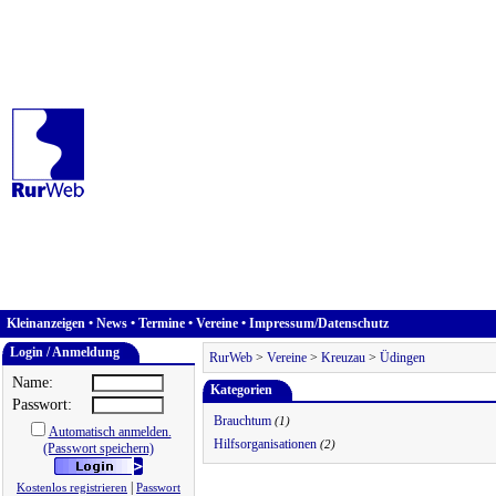
Kleinanzeigen
•
News
•
Termine
•
Vereine
•
Impressum/Datenschutz
Login / Anmeldung
RurWeb
>
Vereine
>
Kreuzau
>
Üdingen
Name:
Kategorien
Passwort:
Brauchtum
(1)
Automatisch anmelden.
Hilfsorganisationen
(2)
(Passwort speichern)
|
Kostenlos registrieren
Passwort