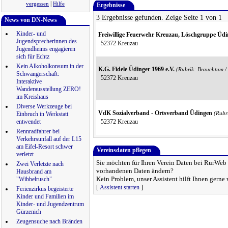
|
vergessen
Hilfe
Ergebnisse
3 Ergebnisse gefunden. Zeige Seite 1 von 1
News von DN-News
Kinder- und
Freiwillige Feuerwehr Kreuzau, Löschgruppe Üd
Jugendsprecherinnen des
52372 Kreuzau
Jugendheims engagieren
sich für Echtz
Kein Alkoholkonsum in der
K.G. Fidele Üdinger 1969 e.V.
(Rubrik: Brauchtum /
Schwangerschaft:
52372 Kreuzau
Interaktive
Wanderausstellung ZERO!
im Kreishaus
Diverse Werkzeuge bei
VdK Sozialverband - Ortsverband Üdingen
Einbruch in Werkstatt
(Rubr
entwendet
52372 Kreuzau
Rennradfahrer bei
Verkehrsunfall auf der L15
am Eifel-Resort schwer
Vereinsdaten pflegen
verletzt
Sie möchten für Ihren Verein Daten bei RurWeb h
Zwei Verletzte nach
vorhandenen Daten ändern?
Hausbrand am
Kein Problem, unser Assistent hilft Ihnen gerne 
"Wibbelrusch"
[
]
Assistent starten
Ferienzirkus begeisterte
Kinder und Familien im
Kinder- und Jugendzentrum
Gürzenich
Zeugensuche nach Bränden