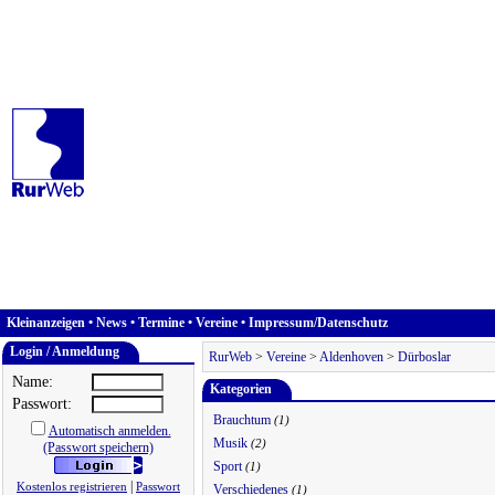
Kleinanzeigen
•
News
•
Termine
•
Vereine
•
Impressum/Datenschutz
Login / Anmeldung
RurWeb
>
Vereine
>
Aldenhoven
>
Dürboslar
Name:
Kategorien
Passwort:
Brauchtum
(1)
Automatisch anmelden.
Musik
(2)
(Passwort speichern)
Sport
(1)
|
Kostenlos registrieren
Passwort
Verschiedenes
(1)