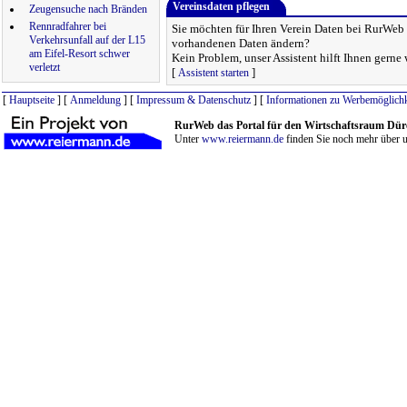
Vereinsdaten pflegen
Zeugensuche nach Bränden
Rennradfahrer bei
Sie möchten für Ihren Verein Daten bei RurWeb h
Verkehrsunfall auf der L15
vorhandenen Daten ändern?
am Eifel-Resort schwer
Kein Problem, unser Assistent hilft Ihnen gerne 
verletzt
[
]
Assistent starten
[
Hauptseite
] [
Anmeldung
] [
Impressum & Datenschutz
] [
Informationen zu Werbemöglichk
RurWeb das Portal für den Wirtschaftsraum Dür
Unter
www.reiermann.de
finden Sie noch mehr über u