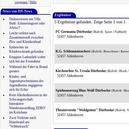
|
vergessen
Hilfe
News von DN-News
Ergebnisse
Diskussionen um Villa
5 Ergebnisse gefunden. Zeige Seite 1 von 1
Buth: Erinnerungsort oder
Abriss?
FC Germania Dürboslar
(Rubrik: Sport / Fußball)
Leicht verletzt nach
52457 Aldenhoven
Zusammenstoß zwischen
Pkw und Kleinkraftrad
Einbrecher im
K.G. Schlemmännchere
Kleiderschrank gefunden
(Rubrik: Brauchtum / Karne
52457 Aldenhoven
Ertappter Ladendieb wehrt
sich bei der Festnahme
Während der Fahrt in Brand
Kirchenchor St. Ursula Dürboslar
geraten
(Rubrik: Musik 
52457 Aldenhoven
Kinder- und
Jugendsprecherinnen des
Jugendheims engagieren
sich für Echtz
Spielmannszug Blau-Weiß Dürboslar
(Rubrik: Mus
Kein Alkoholkonsum in der
52457 Aldenhoven
Schwangerschaft:
Interaktive
Wanderausstellung ZERO!
Theaterverein "Wohlgemut" Dürboslar
(Rubrik: V
im Kreishaus
52457 Aldenhoven
Zwei Verletzte nach
Hausbrand am
"Wibbelrusch"