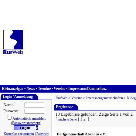
Kleinanzeigen
•
News
•
Termine
•
Vereine
•
Impressum/Datenschutz
Login / Anmeldung
RurWeb
>
Vereine
>
Interessengemeinschaften
>
Nideg
Name:
Ergebnisse
Passwort:
13 Ergebnisse gefunden. Zeige Seite 1 von 2
Automatisch anmelden.
[
| 1
]
nächste Seite
2
(Passwort speichern)
|
Kostenlos registrieren
Passwort
Dorfgemeinschaft Abenden e.V.