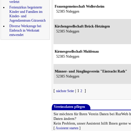
verletzt
Frauengemeinschaft Wollersheim
Ferienzirkus begeisterte
52385 Nideggen
Kinder und Familien im
Kinder- und
Jugendzentrum Gürzenich
Diverse Werkzeuge bei
Kirchengesellschaft Brück-Hetzingen
Einbruch in Werkstatt
52385 Nideggen
entwendet
Kirmesgesellschaft Muldenau
52385 Nideggen
Männer- und Jünglingsverein "Eintracht Rath"
52385 Nideggen
[
| 1
]
nächste Seite
2
Vereinsdaten pflegen
Sie möchten für Ihren Verein Daten bei RurWeb h
Daten ändern?
Kein Problem, unser Assistent hilft Ihnen gerne w
[
]
Assistent starten