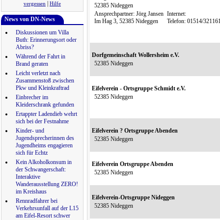
|
vergessen
Hilfe
52385 Nideggen
Ansprechpartner: Jörg Jansen
Internet:
News von DN-News
Im Hag 3, 52385 Nideggen
Telefon: 01514/3211
Diskussionen um Villa
Buth: Erinnerungsort oder
Abriss?
Dorfgemeinschaft Wollersheim e.V.
Während der Fahrt in
52385 Nideggen
Brand geraten
Leicht verletzt nach
Zusammenstoß zwischen
Pkw und Kleinkraftrad
Eifelverein - Ortsgruppe Schmidt e.V.
52385 Nideggen
Einbrecher im
Kleiderschrank gefunden
Ertappter Ladendieb wehrt
sich bei der Festnahme
Kinder- und
Eifelverein ? Ortsgruppe Abenden
Jugendsprecherinnen des
52385 Nideggen
Jugendheims engagieren
sich für Echtz
Kein Alkoholkonsum in
Eifelverein Ortsgruppe Abenden
der Schwangerschaft:
52385 Nideggen
Interaktive
Wanderausstellung ZERO!
im Kreishaus
Eifelverein-Ortsgruppe Nideggen
Rennradfahrer bei
52385 Nideggen
Verkehrsunfall auf der L15
am Eifel-Resort schwer