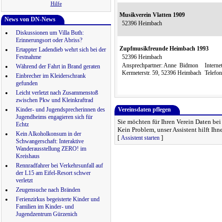
Hilfe
Musikverein Vlatten 1909
News von DN-News
52396 Heimbach
Diskussionen um Villa Buth:
Erinnerungsort oder Abriss?
Zupfmusikfreunde Heimbach 1993
Ertappter Ladendieb wehrt sich bei der
Festnahme
52396 Heimbach
Ansprechpartner: Anne Bidmon
Internet
Während der Fahrt in Brand geraten
Kermeterstr. 59, 52396 Heimbach
Telefo
Einbrecher im Kleiderschrank
gefunden
Leicht verletzt nach Zusammenstoß
zwischen Pkw und Kleinkraftrad
Kinder- und Jugendsprecherinnen des
Vereinsdaten pflegen
Jugendheims engagieren sich für
Sie möchten für Ihren Verein Daten be
Echtz
Kein Problem, unser Assistent hilft Ihn
Kein Alkoholkonsum in der
[
]
Assistent starten
Schwangerschaft: Interaktive
Wanderausstellung ZERO! im
Kreishaus
Rennradfahrer bei Verkehrsunfall auf
der L15 am Eifel-Resort schwer
verletzt
Zeugensuche nach Bränden
Ferienzirkus begeisterte Kinder und
Familien im Kinder- und
Jugendzentrum Gürzenich