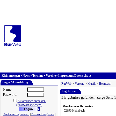
Kleinanzeigen
•
News
•
Termine
•
Vereine
•
Impressum/Datenschutz
Login / Anmeldung
RurWeb
>
Vereine
>
Musik
>
Heimbach
Name:
Ergebnisse
Passwort:
3 Ergebnisse gefunden. Zeige Seite 
Automatisch anmelden.
(Passwort speichern)
Musikverein Hergarten
52396 Heimbach
|
|
Kostenlos registrieren
Passwort vergessen