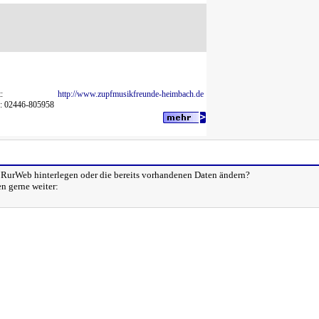
:
http://www.zupfmusikfreunde-heimbach.de
n: 02446-805958
i RurWeb hinterlegen oder die bereits vorhandenen Daten ändern?
en gerne weiter: