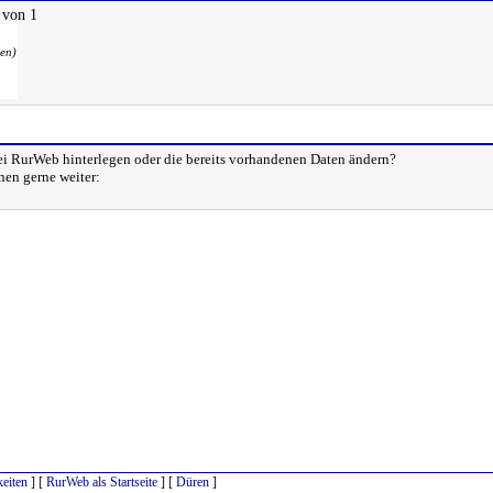
 von 1
ten)
bei RurWeb hinterlegen oder die bereits vorhandenen Daten ändern?
hnen gerne weiter:
eiten
] [
RurWeb als Startseite
] [
Düren
]