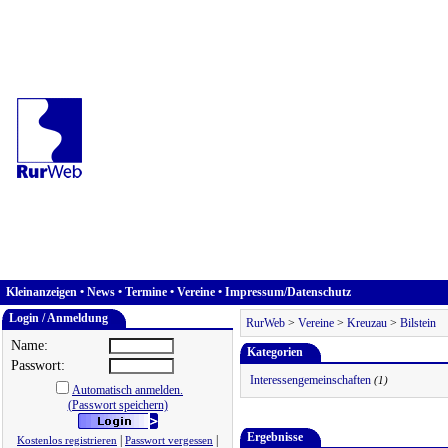
Kleinanzeigen
•
News
•
Termine
•
Vereine
•
Impressum/Datenschutz
Login / Anmeldung
RurWeb
>
Vereine
>
Kreuzau
>
Bilstein
Name:
Kategorien
Passwort:
Interessengemeinschaften
(1)
Automatisch anmelden.
(Passwort speichern)
Ergebnisse
|
|
Kostenlos registrieren
Passwort vergessen