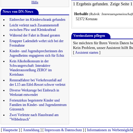
Hilfe
1 Ergebnis gefunden. Zeige Seite 1
News von DN-News
Herbalife
(Rubrik: Interessengemeinschaf
52372 Kreuzau
Einbrecher im Kleiderschrank gefunden
Leicht verletzt nach Zusammenstoß
zwischen Pkw und Kleinkraftrad
Während der Fahrt in Brand geraten
Vereinsdaten pflegen
Ertappter Ladendieb wehrt sich bei der
Sie möchten für Ihren Verein Daten 
Festnahme
Kein Problem, unser Assistent hilft I
Kinder- und Jugendsprecherinnen des
[
]
Assistent starten
Jugendheims engagieren sich für Echtz
Kein Alkoholkonsum in der
Schwangerschaft: Interaktive
Wanderausstellung ZERO! im
Kreishaus
Rennradfahrer bei Verkehrsunfall auf
der L15 am Eifel-Resort schwer verletzt
Diverse Werkzeuge bei Einbruch in
Werkstatt entwendet
Ferienzirkus begeisterte Kinder und
Familien im Kinder- und Jugendzentrum
Gürzenich
Zwei Verletzte nach Hausbrand am
"Wibbelrusch"
[
Hauptseite
] [
Anmeldung
] [
Impressum & Datenschutz
] [
Informationen zu Werbemöglichk