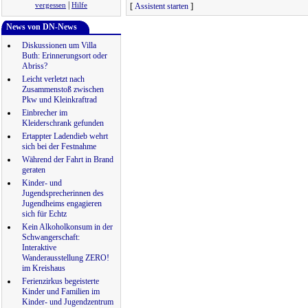
|
[
]
vergessen
Hilfe
Assistent starten
News von DN-News
Diskussionen um Villa
Buth: Erinnerungsort oder
Abriss?
Leicht verletzt nach
Zusammenstoß zwischen
Pkw und Kleinkraftrad
Einbrecher im
Kleiderschrank gefunden
Ertappter Ladendieb wehrt
sich bei der Festnahme
Während der Fahrt in Brand
geraten
Kinder- und
Jugendsprecherinnen des
Jugendheims engagieren
sich für Echtz
Kein Alkoholkonsum in der
Schwangerschaft:
Interaktive
Wanderausstellung ZERO!
im Kreishaus
Ferienzirkus begeisterte
Kinder und Familien im
Kinder- und Jugendzentrum