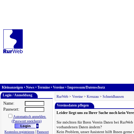
Kleinanzeigen
•
News
•
Termine
•
Vereine
•
Impressum/Datenschutz
Login / Anmeldung
RurWeb
>
Vereine
>
Kreuzau
>
Schneidhausen
Name:
Vereinsdaten pflegen
Passwort:
Leider liegt uns zu Ihrer Suche noch kein Vere
Automatisch anmelden.
(Passwort speichern)
Sie möchten für Ihren Verein Daten bei RurWeb h
vorhandenen Daten ändern?
|
Kein Problem, unser Assistent hilft Ihnen gerne 
Kostenlos registrieren
Passwort