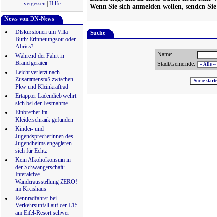
|
vergessen
Hilfe
Wenn Sie sich anmelden wollen, senden Sie
News von DN-News
Diskussionen um Villa
Suche
Buth: Erinnerungsort oder
Abriss?
Name:
Während der Fahrt in
Brand geraten
Stadt/Gemeinde:
Leicht verletzt nach
Zusammenstoß zwischen
Pkw und Kleinkraftrad
Ertappter Ladendieb wehrt
sich bei der Festnahme
Einbrecher im
Kleiderschrank gefunden
Kinder- und
Jugendsprecherinnen des
Jugendheims engagieren
sich für Echtz
Kein Alkoholkonsum in
der Schwangerschaft:
Interaktive
Wanderausstellung ZERO!
im Kreishaus
Rennradfahrer bei
Verkehrsunfall auf der L15
am Eifel-Resort schwer