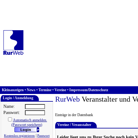
Kleinanzeigen
•
News
•
Termine
•
Vereine
•
Impressum/Datenschutz
RurWeb
Veranstalter und V
Login / Anmeldung
Name:
Passwort:
Einträge in der Datenbank
Automatisch anmelden.
(Passwort speichern)
Vereine / Veranstalter
|
Kostenlos registrieren
Passwort
Leider liegt uns zu Ihrer Suche noch kein V