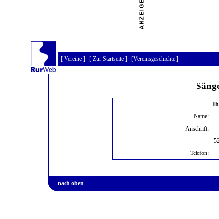
[
Vereine
] [
Zur Startseite
] [
Vereinsgeschichte
]
Sänge
Ih
Name:
Anschrift:
52
Telefon:
nach oben