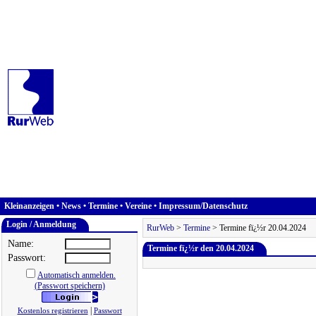
Kleinanzeigen
•
News
•
Termine
•
Vereine
•
Impressum/Datenschutz
Login / Anmeldung
RurWeb
>
Termine
> Termine fï¿½r 20.04.2024
Name:
Termine fï¿½r den 20.04.2024
Passwort:
Automatisch anmelden.
(Passwort speichern)
|
Kostenlos registrieren
Passwort