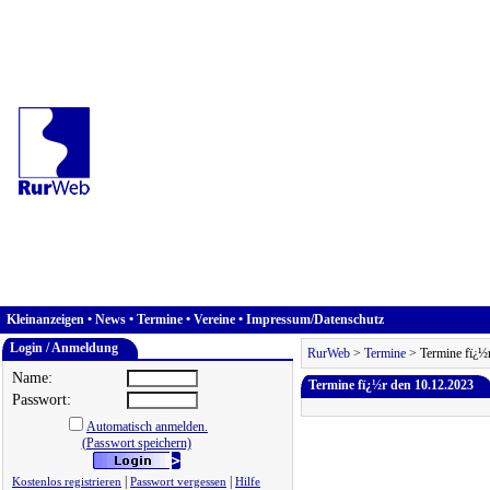
Kleinanzeigen
•
News
•
Termine
•
Vereine
•
Impressum/Datenschutz
Login / Anmeldung
RurWeb
>
Termine
> Termine fï¿½
Name:
Termine fï¿½r den 10.12.2023
Passwort:
Automatisch anmelden.
(Passwort speichern)
|
|
Kostenlos registrieren
Passwort vergessen
Hilfe