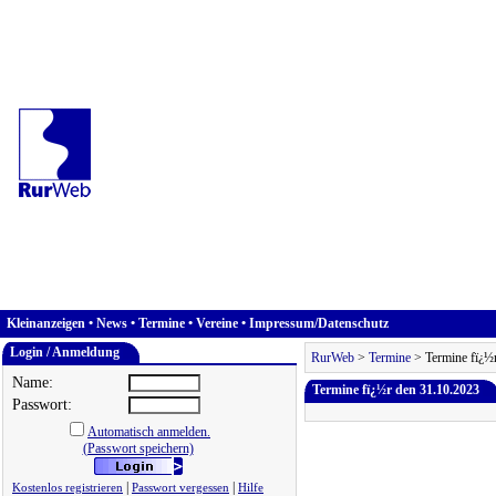
Kleinanzeigen
•
News
•
Termine
•
Vereine
•
Impressum/Datenschutz
Login / Anmeldung
RurWeb
>
Termine
> Termine fï¿½
Name:
Termine fï¿½r den 31.10.2023
Passwort:
Automatisch anmelden.
(Passwort speichern)
|
|
Kostenlos registrieren
Passwort vergessen
Hilfe