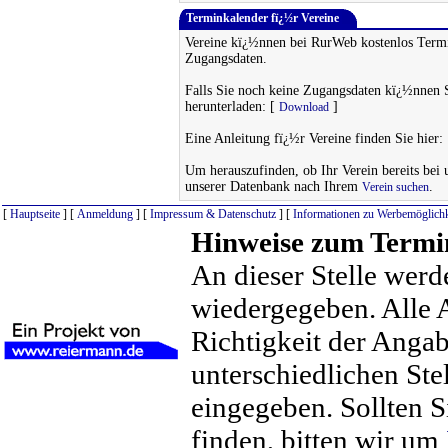
Terminkalender fï¿½r Vereine
Vereine kï¿½nnen bei RurWeb kostenlos Termi
Zugangsdaten.
Falls Sie noch keine Zugangsdaten kï¿½nnen 
herunterladen: [
]
Download
Eine Anleitung fï¿½r Vereine finden Sie hier:
Um herauszufinden, ob Ihr Verein bereits bei un
unserer Datenbank nach Ihrem
.
Verein suchen
[
Hauptseite
] [
Anmeldung
] [
Impressum & Datenschutz
] [
Informationen zu Werbemöglichk
Hinweise zum Termi
An dieser Stelle werd
wiedergegeben. Alle 
Richtigkeit der Anga
unterschiedlichen St
eingegeben. Sollten S
finden, bitten wir um