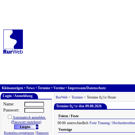
Kleinanzeigen
•
News
•
Termine
•
Vereine
•
Impressum/Datenschutz
Login / Anmeldung
RurWeb
>
Termine
> Termine fï¿½r Heute
Name:
Termine fï¿½r den 09.08.2026
Passwort:
Feiern / Feste
Automatisch anmelden.
(Passwort speichern)
00:00
unterschiedlich
Freie Trauung / Hochzeitsredne
Vorträge
|
Kostenlos registrieren
Passwort