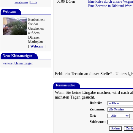
00:00
Düren
Eine Reise durch unsere Vergan
|
vergessen
Hilfe
Eine Zeitreise in Bild und Wort
Webcam
Beobachten
Sie das
Geschehen
auf dem
Dürener
Marktplatz
[
Webcam
]
Neue Kleinanzeigen
weitere Kleinanzeigen
Fehlt ein Termin an dieser Stelle? - Unterstï¿
Terminsuche
Wenn Sie keine Eingabe machen, wird nach ak
nächsten Tagen gesucht.
Rubrik:
Zeitraum:
Ort:
Stichwort: