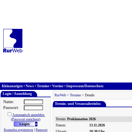
Kleinanzeigen
•
News
•
Termine
•
Vereine
•
Impressum/Datenschutz
Login / Anmeldung
RurWeb
>
Termine
> Details
Name:
Termin- und Veranstalterinfos
Passwort:
Automatisch anmelden.
Termin:
Proklamation 2026
(Passwort speichern)
Datum:
13.11.2026
|
Kostenlos registrieren
Passwort
Uhrzeit:
18:30 Uhr