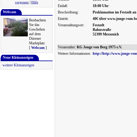
|
vergessen
Hilfe
Einlaß:
18:00 Uhr
Webcam
Beschreibung:
Proklamation im Festzelt a
Eintritt:
40€ über www.jonge-vom-be
Beobachten
Sie das
Veranstaltungsort:
Festzelt
Geschehen
Bahnstraße
auf dem
52399 Merzenich
Dürener
Marktplatz
Veranstalter:
KG Jonge von Berg 1975 e.V.
[
Webcam
]
Weitere Informationen:
http://http://www.jonge-vo
Neue Kleinanzeigen
weitere Kleinanzeigen