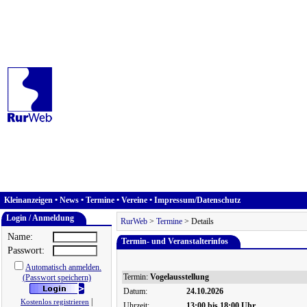
Kleinanzeigen
•
News
•
Termine
•
Vereine
•
Impressum/Datenschutz
Login / Anmeldung
RurWeb
>
Termine
> Details
Name:
Termin- und Veranstalterinfos
Passwort:
Automatisch anmelden.
Termin:
Vogelausstellung
(Passwort speichern)
Datum:
24.10.2026
|
Kostenlos registrieren
Uhrzeit:
13:00 bis 18:00 Uhr