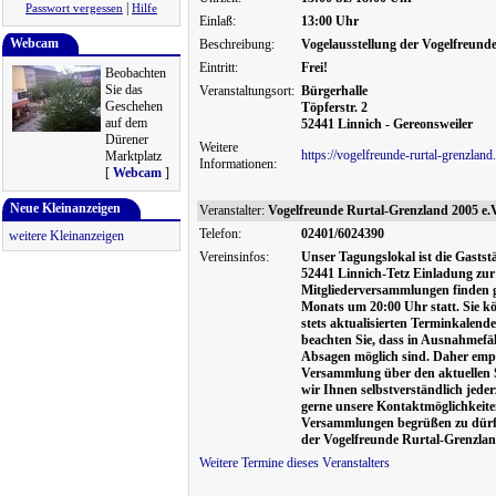
|
Passwort vergessen
Hilfe
Einlaß:
13:00 Uhr
Webcam
Beschreibung:
Vogelausstellung der Vogelfreunde
Eintritt:
Frei!
Beobachten
Sie das
Veranstaltungsort:
Bürgerhalle
Geschehen
Töpferstr. 2
auf dem
52441 Linnich - Gereonsweiler
Dürener
Weitere
https://vogelfreunde-rurtal-grenzland
Marktplatz
Informationen:
[
Webcam
]
Neue Kleinanzeigen
Veranstalter:
Vogelfreunde Rurtal-Grenzland 2005 e.V
Telefon:
02401/6024390
weitere Kleinanzeigen
Vereinsinfos:
Unser Tagungslokal ist die Gasts
52441 Linnich-Tetz Einladung zu
Mitgliederversammlungen finden gr
Monats um 20:00 Uhr statt. Sie k
stets aktualisierten Terminkalend
beachten Sie, dass in Ausnahmefä
Absagen möglich sind. Daher empfe
Versammlung über den aktuellen S
wir Ihnen selbstverständlich jede
gerne unsere Kontaktmöglichkeiten
Versammlungen begrüßen zu dürfe
der Vogelfreunde Rurtal-Grenzlan
Weitere Termine dieses Veranstalters