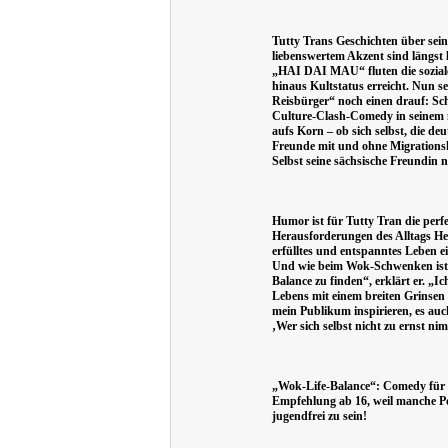
Tutty Trans Geschichten über sei
liebenswertem Akzent sind längst 
„HAI DAI MAU“ fluten die sozia
hinaus Kultstatus erreicht. Nun s
Reisbürger“ noch einen drauf: Sc
Culture-Clash-Comedy in seinem 
aufs Korn – ob sich selbst, die de
Freunde mit und ohne Migrationsh
Selbst seine sächsische Freundin 
Humor ist für Tutty Tran die perf
Herausforderungen des Alltags Her
erfülltes und entspanntes Leben 
Und wie beim Wok-Schwenken ist es
Balance zu finden“, erklärt er. „I
Lebens mit einem breiten Grinsen
mein Publikum inspirieren, es au
‚Wer sich selbst nicht zu ernst ni
„Wok-Life-Balance“: Comedy für (f
Empfehlung ab 16, weil manche Poi
jugendfrei zu sein!