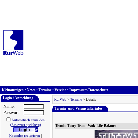
Kleinanzeigen
•
News
•
Termine
•
Vereine
•
Impressum/Datenschutz
Login / Anmeldung
RurWeb
>
Termine
> Details
Name:
Termin- und Veranstalterinfos
Passwort:
Automatisch anmelden.
(Passwort speichern)
Termin:
Tutty Tran - Wok-Life-Balance
|
Kostenlos registrieren