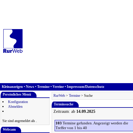
Kleinanzeigen
•
News
•
Termine
•
Vereine
•
Impressum/Datenschutz
Persönliches Menü
RurWeb
>
Termine
> Suche
Konfiguration
Terminsuche
Abmelden
Zeitraum: ab
14.09.2025
Sie sind angemeldet als
.
103
Termine gefunden. Angezeigt werden die
Treffer von 1 bis 40
Webcam