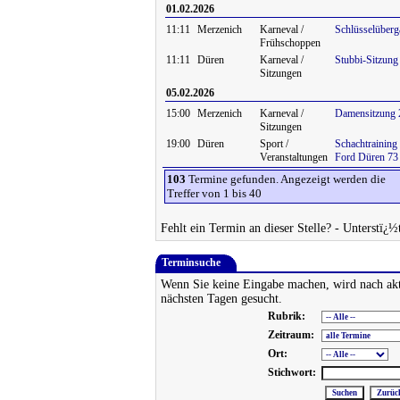
01.02.2026
11:11
Merzenich
Karneval /
Schlüsselüberg
Frühschoppen
11:11
Düren
Karneval /
Stubbi-Sitzung
Sitzungen
05.02.2026
15:00
Merzenich
Karneval /
Damensitzung 
Sitzungen
19:00
Düren
Sport /
Schachtraining
Veranstaltungen
Ford Düren 73
103
Termine gefunden. Angezeigt werden die
Treffer von 1 bis 40
Fehlt ein Termin an dieser Stelle? - Unterstï¿½
Terminsuche
Wenn Sie keine Eingabe machen, wird nach ak
nächsten Tagen gesucht.
Rubrik:
Zeitraum:
Ort:
Stichwort: