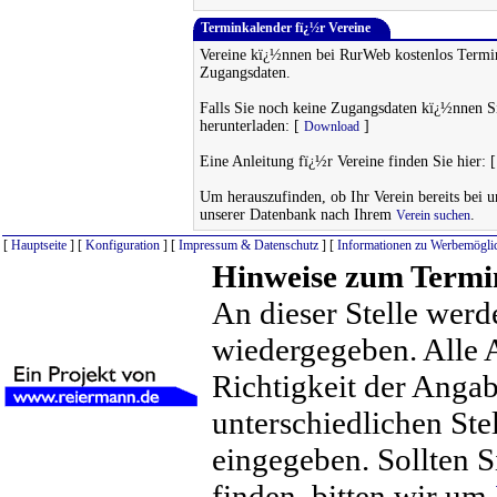
Terminkalender fï¿½r Vereine
Vereine kï¿½nnen bei RurWeb kostenlos Termin
Zugangsdaten.
Falls Sie noch keine Zugangsdaten kï¿½nnen S
herunterladen: [
]
Download
Eine Anleitung fï¿½r Vereine finden Sie hier: 
Um herauszufinden, ob Ihr Verein bereits bei uns
unserer Datenbank nach Ihrem
.
Verein suchen
[
Hauptseite
] [
Konfiguration
] [
Impressum & Datenschutz
] [
Informationen zu Werbemöglic
Hinweise zum Termi
An dieser Stelle werd
wiedergegeben. Alle 
Richtigkeit der Anga
unterschiedlichen St
eingegeben. Sollten S
finden, bitten wir um