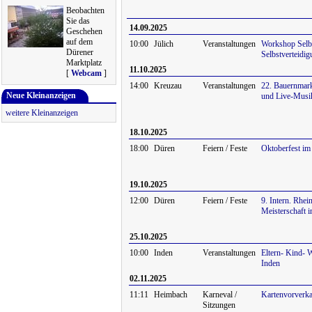
Beobachten
Sie das
14.09.2025
Geschehen
auf dem
10:00
Jülich
Veranstaltungen
Workshop Selb
Dürener
Selbstverteidi
Marktplatz
11.10.2025
[
Webcam
]
14:00
Kreuzau
Veranstaltungen
22. Bauernmark
Neue Kleinanzeigen
und Live-Musi
weitere Kleinanzeigen
18.10.2025
18:00
Düren
Feiern / Feste
Oktoberfest im
19.10.2025
12:00
Düren
Feiern / Feste
9. Intern. Rhei
Meisterschaft 
25.10.2025
10:00
Inden
Veranstaltungen
Eltern- Kind- 
Inden
02.11.2025
11:11
Heimbach
Karneval /
Kartenvorverk
Sitzungen