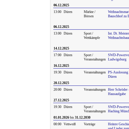
06.12.2025
13:00
Düren
Märkte /
Weihnachtsmar
Börsen
Bauschhof zu B
06.12.2025
13:00
Düren
Sport /
Int. Dt. Meiste
Wettkämpfe
Weihnachtsbau
14.12.2025
17:00
Düren
Sport /
SWD-Powervol
Veranstaltungen
Ludwigsburg
16.12.2025
19:30
Düren
Veranstaltungen
PS-Auslosung 
Düren
20.12.2025
20:00
Düren
Veranstaltungen
Herr Schröder -
Hausaufgabe
27.12.2025
19:30
Düren
Sport /
SWD-Powervol
Veranstaltungen
Haching Münc
01.01.2026
bis
31.12.2030
00:00
Vettweiß
Vorträge
Heitere Geschi
und Lieder zum