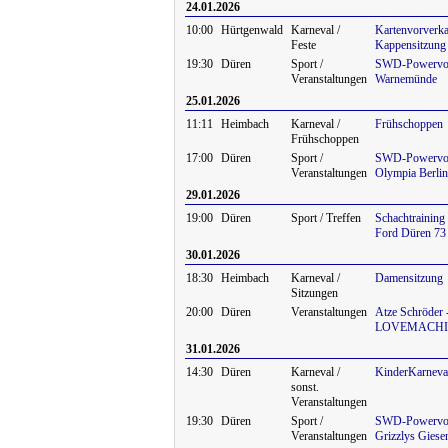
24.01.2026
10:00
Hürtgenwald
Karneval /
Kartenvorverk
Feste
Kappensitzung
19:30
Düren
Sport /
SWD-Powervol
Veranstaltungen
Warnemünde
25.01.2026
11:11
Heimbach
Karneval /
Frühschoppen
Frühschoppen
17:00
Düren
Sport /
SWD-Powervol
Veranstaltungen
Olympia Berlin
29.01.2026
19:00
Düren
Sport / Treffen
Schachtraining
Ford Düren 73
30.01.2026
18:30
Heimbach
Karneval /
Damensitzung
Sitzungen
20:00
Düren
Veranstaltungen
Atze Schröder 
LOVEMACHI
31.01.2026
14:30
Düren
Karneval /
KinderKarneva
sonst.
Veranstaltungen
19:30
Düren
Sport /
SWD-Powervoll
Veranstaltungen
Grizzlys Giese