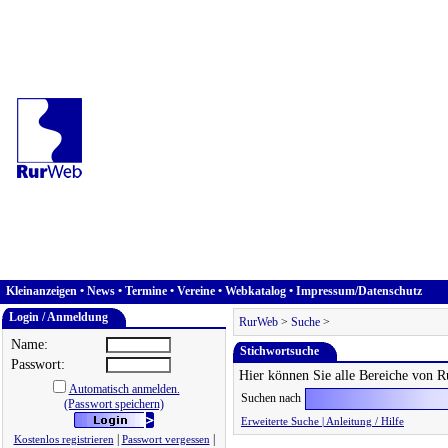
Kleinanzeigen
•
News
•
Termine
•
Vereine
•
Webkatalog
•
Impressum/Datenschutz
Login / Anmeldung
RurWeb
>
Suche
>
Name:
Stichwortsuche
Passwort:
Hier können Sie alle Bereiche von 
Automatisch anmelden.
Suchen nach
(Passwort speichern)
Erweiterte Suche
|
Anleitung / Hilfe
|
|
Kostenlos registrieren
Passwort vergessen