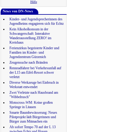
Hilfe
News von DN-News
Kinder- und Jugendsprecherinnen des
Jugendheims engagieren sich für Echtz
Kein Alkoholkonsum in der
Schwangerschaft: Interaktive
Wanderausstellung ZERO! im
Kreishaus
Ferienzirkus begeisterte Kinder und
Familien im Kinder- und
Jugendzentrum Gürzenich
Zeugensuche nach Bränden
Rennradfahrer bei Verkehrsunfall auf
der L15 am Eifel-Resort schwer
verletzt
Diverse Werkzeuge bei Einbruch in
Werkstatt entwendet
Zwei Verletzte nach Hausbrand am
"Wibbelrusch"
Motocross-WM: Keine großen
Sprünge in Litauen
Smarte Baumbewässerung: Neues
Pilotprojekt lädt Bürgerinnen und
Bürger zum Mitmachen ein
Ab sofort Tempo 70 auf der L 13
zwischen Echtz und Hoven