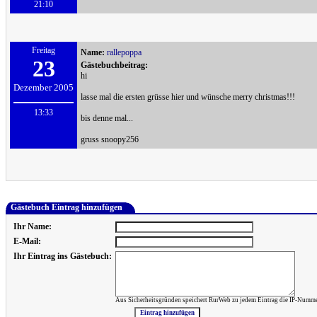
21:10
Freitag
Name:
rallepoppa
23
Gästebuchbeitrag:
hi
Dezember 2005
lasse mal die ersten grüsse hier und wünsche merry christmas!!!
13:33
bis denne mal...
gruss snoopy256
Gästebuch Eintrag hinzufügen
Ihr Name:
E-Mail:
Ihr Eintrag ins Gästebuch:
Aus Sicherheitsgründen speichert RurWeb zu jedem Eintrag die IP-Numme