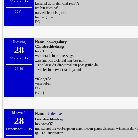
März 2006
kommst du in den chat rein???
ich bin auch da!!!
22:01
na vielleicht bis gleich
liebhe grüße
PG
Dienstag
Name:
powergalaxy
28
Gästebuchbeitrag:
hallo C......,
war gerade hier unterwegs...
März 2006
...da hab ich dich mal hier besucht...
...und lasse dir direkt mal ein paar grüße da...
21:10
...vielleicht antwortest du ja mal...
viele grüße
vom lieben
PG
(G....)
Mittwoch
Name:
Undertaker
28
Gästebuchbeitrag:
hey xaara37
mal schnell im vorbeigehen einen lieben gruss dalassen.wünsche dir vie
Dezember 2005
lg..The Undertaker