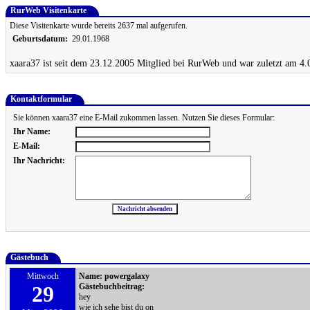
RurWeb Visitenkarte
Diese Visitenkarte wurde bereits 2637 mal aufgerufen.
Geburtsdatum:
29.01.1968
xaara37 ist seit dem 23.12.2005 Mitglied bei RurWeb und war zuletzt am 4.
Kontaktformular
Sie können xaara37 eine E-Mail zukommen lassen. Nutzen Sie dieses Formular:
Ihr Name:
E-Mail:
Ihr Nachricht:
Gästebuch
Mittwoch
Name:
powergalaxy
29
Gästebuchbeitrag:
hey
wie ich sehe bist du on