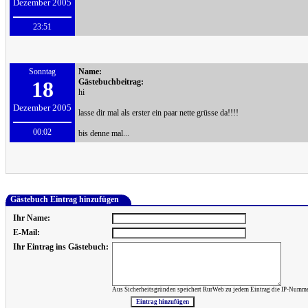
Dezember 2005
23:51
Sonntag
Name:
18
Gästebuchbeitrag:
hi
Dezember 2005
lasse dir mal als erster ein paar nette grüsse da!!!!
00:02
bis denne mal...
Gästebuch Eintrag hinzufügen
Ihr Name:
E-Mail:
Ihr Eintrag ins Gästebuch:
Aus Sicherheitsgründen speichert RurWeb zu jedem Eintrag die IP-Numme