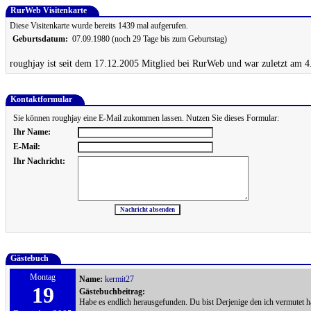
RurWeb Visitenkarte
Diese Visitenkarte wurde bereits 1439 mal aufgerufen.
Geburtsdatum:
07.09.1980 (noch 29 Tage bis zum Geburtstag)
roughjay ist seit dem 17.12.2005 Mitglied bei RurWeb und war zuletzt am 4
Kontaktformular
Sie können roughjay eine E-Mail zukommen lassen. Nutzen Sie dieses Formular:
Ihr Name:
E-Mail:
Ihr Nachricht:
Gästebuch
Montag
Name:
kermit27
19
Gästebuchbeitrag:
Habe es endlich herausgefunden. Du bist Derjenige den ich vermutet h