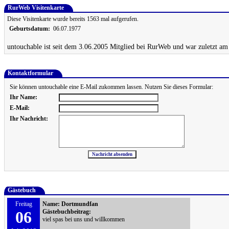
RurWeb Visitenkarte
Diese Visitenkarte wurde bereits 1563 mal aufgerufen.
Geburtsdatum:
06.07.1977
untouchable ist seit dem 3.06.2005 Mitglied bei RurWeb und war zuletzt am
Kontaktformular
Sie können untouchable eine E-Mail zukommen lassen. Nutzen Sie dieses Formular:
Ihr Name:
E-Mail:
Ihr Nachricht:
Gästebuch
Freitag
Name:
Dortmundfan
06
Gästebuchbeitrag:
viel spas bei uns und willkommen