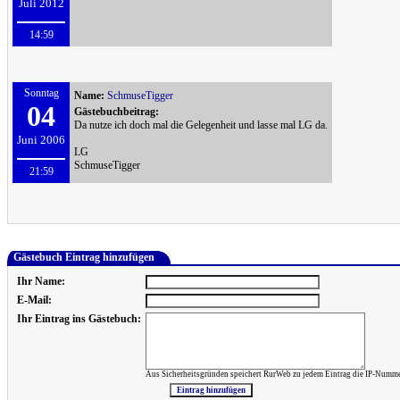
Juli 2012
14:59
Sonntag
Name:
SchmuseTigger
04
Gästebuchbeitrag:
Da nutze ich doch mal die Gelegenheit und lasse mal LG da.
Juni 2006
LG
SchmuseTigger
21:59
Gästebuch Eintrag hinzufügen
Ihr Name:
E-Mail:
Ihr Eintrag ins Gästebuch:
Aus Sicherheitsgründen speichert RurWeb zu jedem Eintrag die IP-Numme