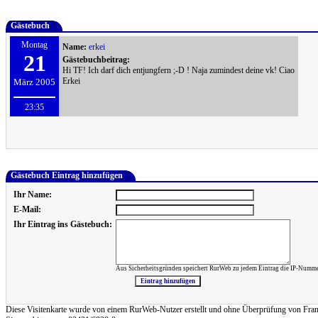
Gästebuch
Montag
Name:
erkei
21
Gästebuchbeitrag:
Hi TF! Ich darf dich entjungfern ;-D ! Naja zumindest deine vk! Ciao
Erkei
März 2005
23:35
Gästebuch Eintrag hinzufügen
Ihr Name:
E-Mail:
Ihr Eintrag ins Gästebuch:
Aus Sicherheitsgründen speichert RurWeb zu jedem Eintrag die IP-Numme
Diese Visitenkarte wurde von einem RurWeb-Nutzer erstellt und ohne Überprüfung von Frank Re