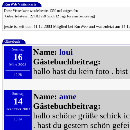
RurWeb Visitenkarte
Diese Visitenkarte wurde bereits 1350 mal aufgerufen.
Geburtsdatum:
22.08.1959 (noch 12 Tage bis zum Geburtstag)
jessie ist seit dem 11.12.2003 Mitglied bei RurWeb und war zuletzt am 14.1
Gästebuch
Sonntag
Name:
loui
16
Gästebuchbeitrag:
März 2008
hallo hast du kein foto . bist
12:28
Sonntag
Name:
anne
14
Gästebuchbeitrag:
Dezember 2003
hallo schöne grüße schick ic
10:14
. hast du gestern schön gefei